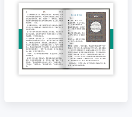
تأليف التفسير
باللغة الصينية
وطباعته